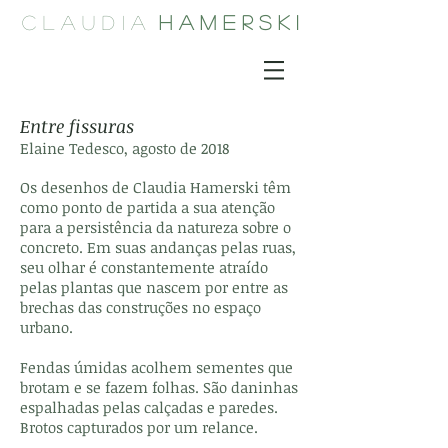
C L A U D I A
H A M E R S K I
Entre fissuras
Elaine Tedesco, agosto de 2018
Os desenhos de Claudia Hamerski têm
como ponto de partida a sua atenção
para a persistência da natureza sobre o
concreto. Em suas andanças pelas ruas,
seu olhar é constantemente atraído
pelas plantas que nascem por entre as
brechas das construções no espaço
urbano.
Fendas úmidas acolhem sementes que
brotam e se fazem folhas. São daninhas
espalhadas pelas calçadas e paredes.
Brotos capturados por um relance.