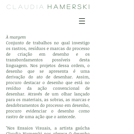
C L A U D I A
H A M E R S K I
À margem
Conjunto de trabalhos no qual investigo
os rastros, resíduos e marcas do processo
de criação em desenho e os
transbordamentos possíveis desta
linguagem. Nos projetos dessa ordem, o
desenho que se apresenta é uma
derivação do ato de desenhar. Assim,
procuro destacar o desenho que está no
resíduo da ação convencional de
desenhar. Através de um olhar lançado
para os materiais, as sobras, as marcas e
desdobramentos do processo em desenho,
procuro evidenciar o desenho como
rastro de uma ação que o antecede.
"Nos Ensaios Visuais, a artista gaúcha
Claudia Hamerski nos oferece O desenho